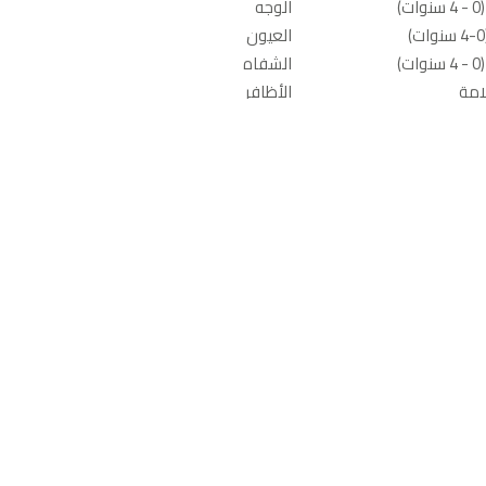
)
الوجه
العيون
)
الشفاه
امة
الأظافر
يل مبلّلة
منتجات العناية بالجسم والاستحمام
ذية الأطفال
العناية بالبشرة
عد بوتي
عطور
ال
اكسسوارات المكياج
وأغطية
العناية بالشعر
أدوات للشعر
كات أكثر