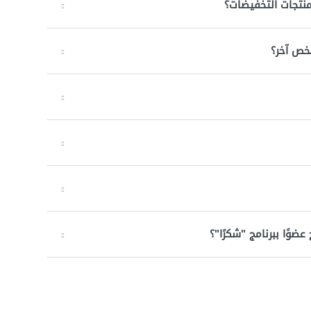
نتجات التخفيضات؟
خص آخر؟
وًا ببرنامج "شكرًا"؟