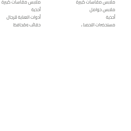
ملابس مقاسات كبيرة
ملابس مقاسات كبيرة
ملابس حوامل
أحذية
أحذية
أدوات العناية للرجال
مستحضرات التجميل
حقائب ومَحافِظ
حقائب ومَحافِظ
السفر والأمتعة
السفر والأمتعة
إكسسوارات الموضة
إكسسوارات الموضة
مستلزمات المنزل وغرف
من نحن
المعيشة
من نحن
الآراء والتعليقات
مفروشات منزلية
الوظائف
ديكور الحائط
جولة في الموقع
أثاث منزلي
محدّد موقع المتجر
أثاث الأطفال والرضع